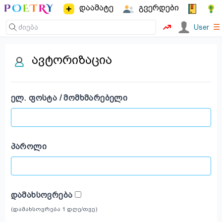
დაამატე
გვერდები
☰
User
ავტორიზაცია
ᲔᲚ. ᲤᲝᲡᲢᲐ / ᲛᲝᲛᲮᲛᲐᲠᲔᲑᲔᲚᲘ
ᲞᲐᲠᲝᲚᲘ
ᲓᲐᲛᲐᲮᲡᲝᲕᲠᲔᲑᲐ
(დამახსოვრება 1 დღე/თვე)