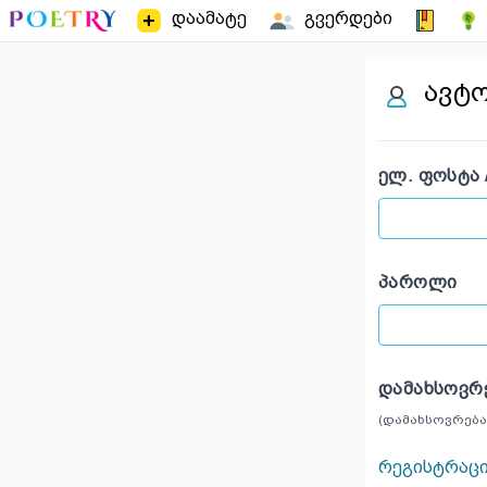
დაამატე
გვერდები
ავტ
ᲔᲚ. ᲤᲝᲡᲢᲐ 
ᲞᲐᲠᲝᲚᲘ
ᲓᲐᲛᲐᲮᲡᲝᲕᲠ
(დამახსოვრება
რეგისტრაც