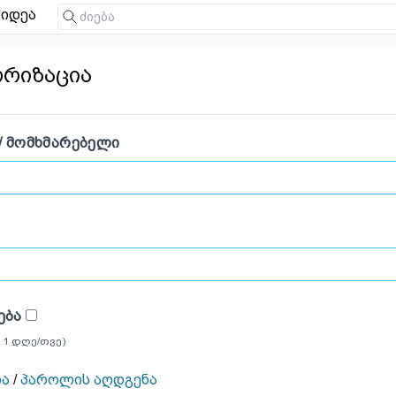
იდეა
ორიზაცია
/ ᲛᲝᲛᲮᲛᲐᲠᲔᲑᲔᲚᲘ
ᲔᲑᲐ
 1 დღე/თვე)
ია
/
პაროლის აღდგენა