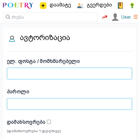
დაამატე
გვერდები
☰
User
ავტორიზაცია
ᲔᲚ. ᲤᲝᲡᲢᲐ / ᲛᲝᲛᲮᲛᲐᲠᲔᲑᲔᲚᲘ
ᲞᲐᲠᲝᲚᲘ
ᲓᲐᲛᲐᲮᲡᲝᲕᲠᲔᲑᲐ
(დამახსოვრება 1 დღე/თვე)