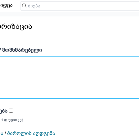
იდეა
ორიზაცია
/ ᲛᲝᲛᲮᲛᲐᲠᲔᲑᲔᲚᲘ
ᲔᲑᲐ
 1 დღე/თვე)
ია
/
პაროლის აღდგენა