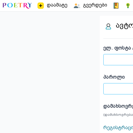
დაამატე
გვერდები
ავტ
ᲔᲚ. ᲤᲝᲡᲢᲐ 
ᲞᲐᲠᲝᲚᲘ
ᲓᲐᲛᲐᲮᲡᲝᲕᲠ
(დამახსოვრება
რეგისტრაც