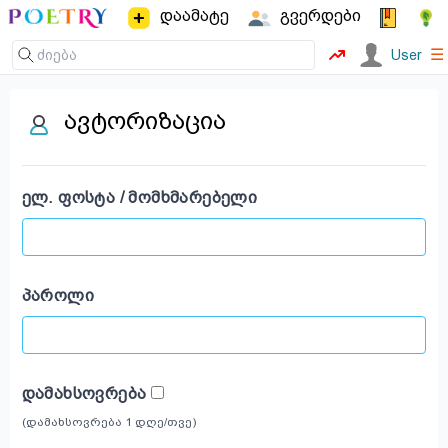
დაამატე
გვერდები
☰
User
ავტორიზაცია
ᲔᲚ. ᲤᲝᲡᲢᲐ / ᲛᲝᲛᲮᲛᲐᲠᲔᲑᲔᲚᲘ
ᲞᲐᲠᲝᲚᲘ
ᲓᲐᲛᲐᲮᲡᲝᲕᲠᲔᲑᲐ
(დამახსოვრება 1 დღე/თვე)