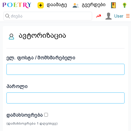
დაამატე
გვერდები
☰
User
ავტორიზაცია
ᲔᲚ. ᲤᲝᲡᲢᲐ / ᲛᲝᲛᲮᲛᲐᲠᲔᲑᲔᲚᲘ
ᲞᲐᲠᲝᲚᲘ
ᲓᲐᲛᲐᲮᲡᲝᲕᲠᲔᲑᲐ
(დამახსოვრება 1 დღე/თვე)