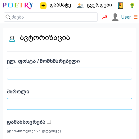
დაამატე
გვერდები
☰
User
ავტორიზაცია
ᲔᲚ. ᲤᲝᲡᲢᲐ / ᲛᲝᲛᲮᲛᲐᲠᲔᲑᲔᲚᲘ
ᲞᲐᲠᲝᲚᲘ
ᲓᲐᲛᲐᲮᲡᲝᲕᲠᲔᲑᲐ
(დამახსოვრება 1 დღე/თვე)