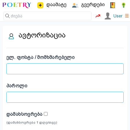
დაამატე
გვერდები
☰
User
ავტორიზაცია
ᲔᲚ. ᲤᲝᲡᲢᲐ / ᲛᲝᲛᲮᲛᲐᲠᲔᲑᲔᲚᲘ
ᲞᲐᲠᲝᲚᲘ
ᲓᲐᲛᲐᲮᲡᲝᲕᲠᲔᲑᲐ
(დამახსოვრება 1 დღე/თვე)