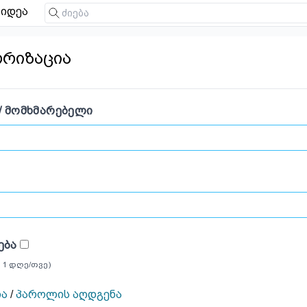
იდეა
ორიზაცია
/ ᲛᲝᲛᲮᲛᲐᲠᲔᲑᲔᲚᲘ
ᲔᲑᲐ
 1 დღე/თვე)
ია
/
პაროლის აღდგენა