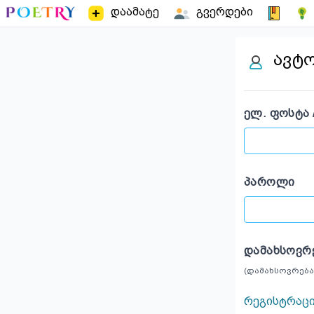
დაამატე
გვერდები
ავტ
ᲔᲚ. ᲤᲝᲡᲢᲐ 
ᲞᲐᲠᲝᲚᲘ
ᲓᲐᲛᲐᲮᲡᲝᲕᲠ
(დამახსოვრება
რეგისტრაც