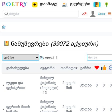
დაამატე
გვერდები
☰
User
ნამუშევრები
(39072 აქტიური)
აუდიო
დასახელება
ავტორი
თარიღი▾
ჟანრი
მიხეილ
ლუდი და
ჭიჭინაძე
2 დღის
•
პროზა
0
0
0
ფეხბურთი
(მიქაელი)
წინ
- 13
მიხეილ
ფერიის მთის
ჭიჭინაძე
2 დღის
•
პროზა
0
0
0
სიჩუმე
(მიქაელი)
წინ