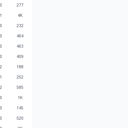
0
277
1
4K
0
232
0
464
0
463
0
409
2
188
1
252
2
585
0
1K
0
145
0
520