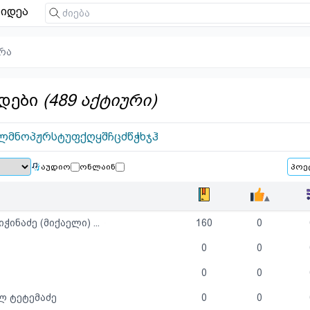
იდეა
რა
დები
(489 აქტიური)
ლ
მ
ნ
ო
პ
ჟ
რ
ს
ტ
უ
ფ
ქ
ღ
ყ
შ
ჩ
ც
ძ
წ
ჭ
ხ
ჯ
ჰ
აუდიო
ონლაინ
▴
ჭინაძე (მიქაელი) ...
160
0
0
0
0
0
ლ ტეტემაძე
0
0