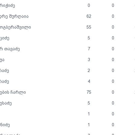
ბრიჭიძე
0
0
დრე შურღაია
62
0
გოგბერაშვილი
55
0
ციძე
5
0
რ თავაძე
7
0
უა
3
0
რაძე
2
0
რაძე
4
0
ების ჩარლი
75
0
ესაძე
5
0
1
0
უნიძე
1
0