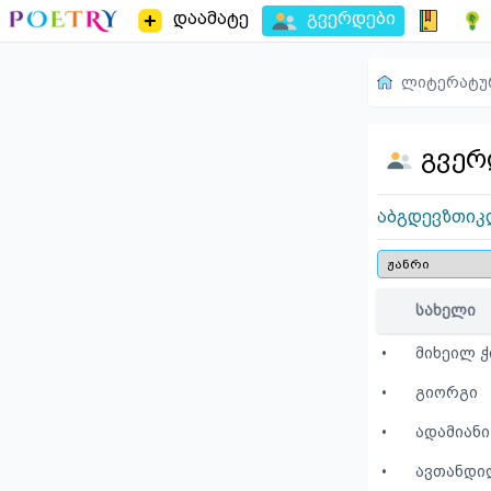
დაამატე
გვერდები
ლიტერატუ
გვერ
ა
ბ
გ
დ
ე
ვ
ზ
თ
ი
კ
სახელი
•
მიხეილ ჭი
•
გიორგი
•
ადამიანი
•
ავთანდი