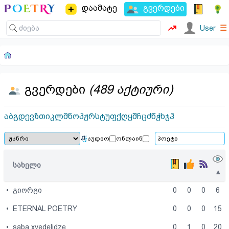
დაამატე
გვერდები
☰
User
გვერდები
(489 აქტიური)
ა
ბ
გ
დ
ე
ვ
ზ
თ
ი
კ
ლ
მ
ნ
ო
პ
ჟ
რ
ს
ტ
უ
ფ
ქ
ღ
ყ
შ
ჩ
ც
ძ
წ
ჭ
ხ
ჯ
ჰ
აუდიო
ონლაინ
სახელი
▴
•
გიორგი
0
0
0
6
•
ETERNAL POETRY
0
0
0
15
•
saba xvedelidze
0
1
0
20