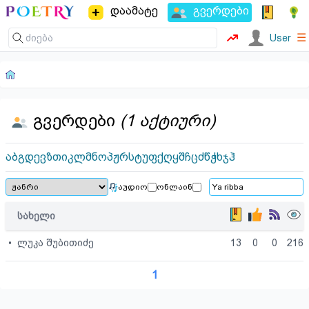
დაამატე
გვერდები
☰
User
გვერდები
(1 აქტიური)
ა
ბ
გ
დ
ე
ვ
ზ
თ
ი
კ
ლ
მ
ნ
ო
პ
ჟ
რ
ს
ტ
უ
ფ
ქ
ღ
ყ
შ
ჩ
ც
ძ
წ
ჭ
ხ
ჯ
ჰ
აუდიო
ონლაინ
სახელი
•
ლუკა შუბითიძე
13
0
0
216
1