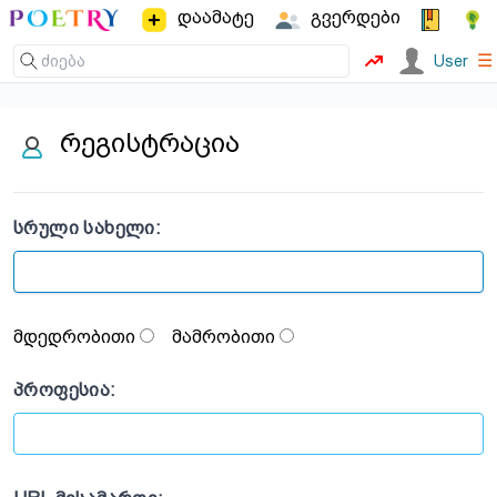
დაამატე
გვერდები
☰
User
რეგისტრაცია
ᲡᲠᲣᲚᲘ ᲡᲐᲮᲔᲚᲘ:
მდედრობითი
მამრობითი
ᲞᲠᲝᲤᲔᲡᲘᲐ: