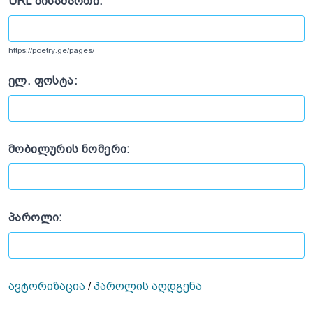
URL ᲛᲘᲡᲐᲛᲐᲠᲗᲘ:
https://poetry.ge/pages/
ᲔᲚ. ᲤᲝᲡᲢᲐ:
ᲛᲝᲑᲘᲚᲣᲠᲘᲡ ᲜᲝᲛᲔᲠᲘ:
ᲞᲐᲠᲝᲚᲘ:
ავტორიზაცია
/
პაროლის აღდგენა