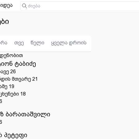
იდეა
ები
ირა
თვე
წელი
ყველა დროის
ოდენობით
იონ ტაბიძე
ავე
26
ნდის მთვარე
21
ამე
19
ცხენები
18
6
ზ ბარათაშვილი
6
 პეტეფი