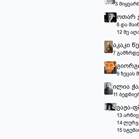
3
მიყვარ
ოთარ 
6
და მაი
12
მე აღ
აკაკი 
7
გამზრდე
გიორგ
9
ზეცას შ
ილია ჭა
11
ბედნიე
ვაჟა-
13
არწივ
14
ლურჯ
15
სტუმა