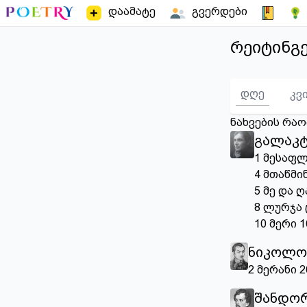
დაამატე
გვერდები
რეიტინგ
დღე
კვ
ნახვების რა
გალაკტ
1
მესაფლ
4
მთაწმი
5
მე და ღ
8
ლურჯა 
10
მერი
1
ნიკოლო
2
მერანი
2
შანდორ