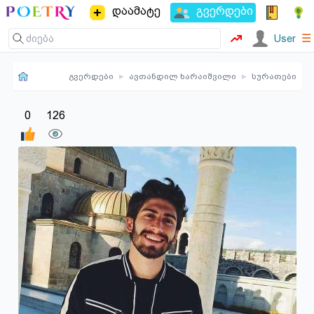
დაამატე
გვერდები
☰
User
გვერდები
▸
ავთანდილ ხარაიშვილი
▸
სურათები
0
126