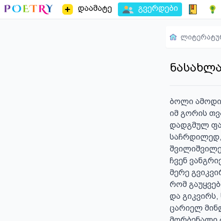
დაამატე
გვერდები
ლიტერატუ
ნასახლ
ბოლი ამოდის
იმ გორის თვ
დადგმულ ფაც
საჩრდილედ, 
შვილიშვილებ
ჩვენ ვანგრიე
მერე გვიკვირ
რომ გაუყვებ
და გიკვირს,
ცარიელ მინდ
მორბენალი ბ