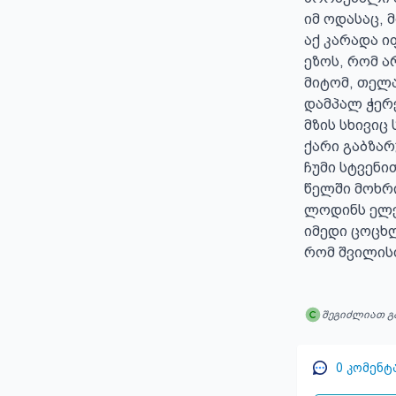
იმ ოდასაც, 
აქ კარადა ი
ეზოს, რომ ა
მიტომ, თელა
დამპალ ჭერე
მზის სხივიც 
ქარი გაბზარ
ჩუმი სტვენით
წელში მოხრი
ლოდინს ელევ
იმედი ცოცხლ
რომ შვილის
შეგიძლიათ გ
0
კომენტ