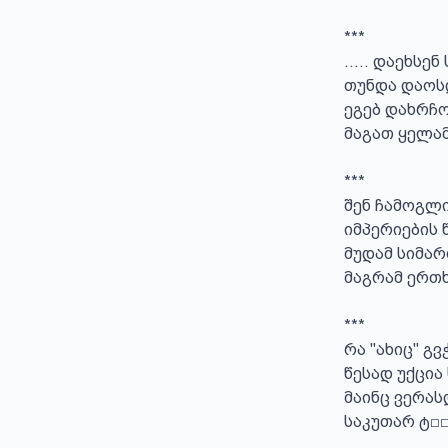
***

..... დაეხსენ
თუნდა დაოსდ
ეგებ დახრჩო
მაგათ ყელამ
***

შენ ჩამოგლი
იმპერიების წ
მუდამ სიმარ
მაგრამ ერთხ
***

რა "ახიც" გვჭ
წესად უქცია
მაინც ვერას
საკუთარ ტ□□□