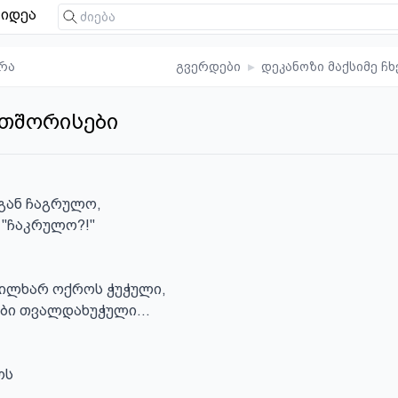
იდეა
რა
გვერდები
▸
დეკანოზი მაქსიმე ჩხ
თშორისები
გან ჩაგრულო,

 "ჩაკრულო?!"

ილხარ ოქროს ჭუჭული,

ბი თვალდახუჭული...

ს
