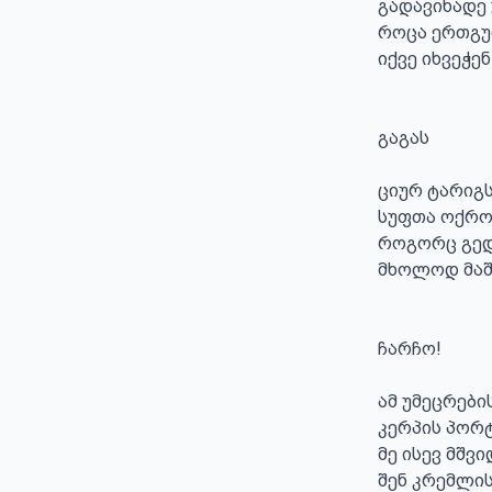
გადავიხადე
როცა ერთგულ
იქვე იხვეჭე
გაგას

ციურ ტარიგს
სუფთა ოქროს
როგორც გედ
მხოლოდ მაში
ჩარჩო!

ამ უმეცრები
კერპის პორტ
მე ისევ მშვი
შენ კრემლის