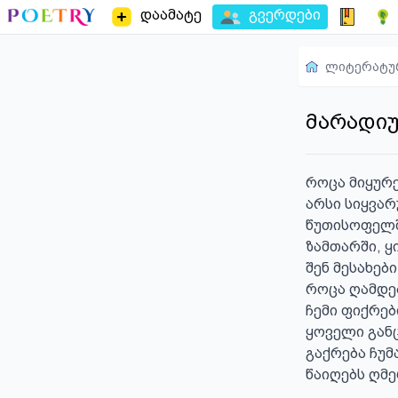
დაამატე
გვერდები
ლიტერატუ
მარადიუ
როცა მიყურებ
არსი სიყვარუ
წუთისოფელში
ზამთარში, ყი
შენ მესახებ
როცა ღამდებ
ჩემი ფიქრები
ყოველი განც
გაქრება ჩუმა
წაიღებს ღმ