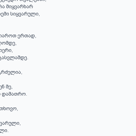
რა მიყვარხარ

ჩემი სიყვარული,

იაროთ ერთად,

ლომდე,

იერი,

ასვლამდე.

გრძელია,

ნ მე,

 დამათრო.

თხოვო,

ვარული,

ელი.