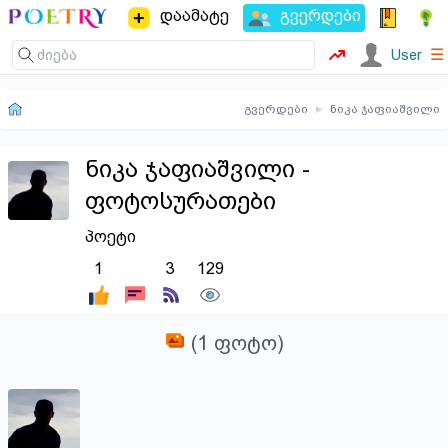
დაამატე
გვერდები
☰
User
გვერდები
▸
ნიკა ჯაფიაშვილი
ნიკა ჯაფიაშვილი -
ფოტოსურათები
პოეტი
1
3
129
(1 ფოტო)