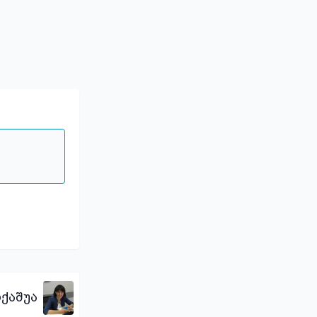
იქაშუა