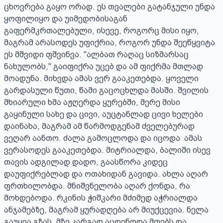
ცხოვრება გაყო ორად. ეს თვალები გატანჯული უნდა 
ყოფილიყო და უიმედობისაგან 
გაფერმკრთალებული, ისევე, როგორც მისი იყო, 
მაგრამ არასოდეს უფიქრია, როგორ უნდა შეეწყვიტა 
ეს მშვიდი ფშვინვა. "ალბათ რაღაც სიზმარსაც 
ნახულობს," გაიფიქრა უცებ და ამ ფიქრმა მთლად 
მოადუნა. მიხვდა ამას ვერ გააკეთებდა. ყოველი 
გარდასული წუთი, წამი გაცოცხლდა მასში. შვილის 
მხიარული ხმა აჟღერდა ყურებში, მერე მისი 
გაყინული სახე და ცივი, აუცტანლად ცივი ხელები 
დაინახა, მაგრამ ამ წარმოდგენამ ძველებურად 
ვეღარ აანთო. ძალა გამოცლოდა და იცოდა  ამას 
ვერასოდეს გააკეთებდა. მიტრიალდა, ბალიში ისევ 
თავის ადგილად დადო, გაასწორა კიდეც 
დაუფიქრებლად და ოთახიდან გავიდა. ახლა აღარ 
ფრთხილობდა. მნიშვნელობა აღარ ქონდა, რა 
მოხდებოდა. რკინის ჭიშკარი მძიმედ აჭრიალდა 
ანჯამებზე, მაგრამ ყურადღება არ მიუქცევია. ნელა 
გაუყვა გზას. მზე კარგად აცდენოდა მთებს და 