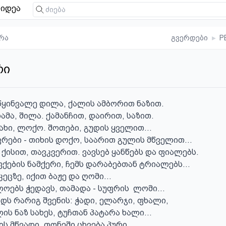
იდეა
რა
გვერდები
▸
P
რი
ყინვალე დილა, ქალის ამბორით ნაზით.

ამა, შილა. ქამანჩით, დაირით, საზით.

ახი, ლოქო. შოთები, გუდის ყველით...

რები - თიხის დოქო, საარით გულის მწველით...

 ქისით, თავკვერით. ვავსებ ყანწებს და ფიალებს.

ების ნამქერი, ჩემს დარაბებთან ტრიალებს...

ეცზე, იქით ბაჟე და ღომი...

ებს ჭედავს, თამადა - სუფრის  ლომი...

ს რარიგ შვენის: ჭადი, ელარჯი, ფხალი,

ს ნაზ სახეს, ტუჩთან პატარა ხალი...

ს მწვადი, თონეში ცხვება პური.
