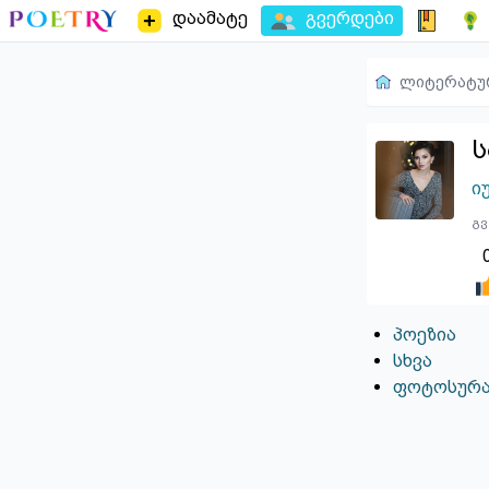
დაამატე
გვერდები
ლიტერატუ
ს
ი
გვ
პოეზია
სხვა
ფოტოსურა