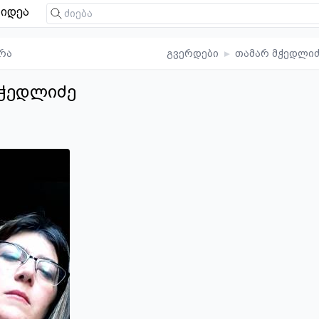
იდეა
რა
გვერდები
▸
თამარ მჭედლიძ
მჭედლიძე