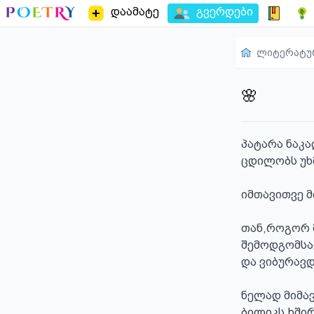
დაამატე
გვერდები
ლიტერატუ
🌸
პატარა ნაკ
ცდილობს უხმ
იმთავითვე მ
თან,როგორ მ
შემოდგომსა
და ვიბურავდი
ნელად მიმა
ბილიკს,ხშირ