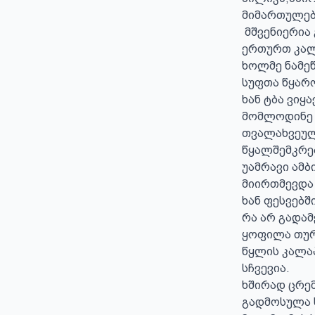
მიმართულები
 მშვენიერია განცდა იმის  თუ როგორ ვქმნიდით მე და დინების ამგები ქანები 
ერთურთ კალა
ხოლმე ნამე
სუფთა წყარო
ხან ტბა ვიყ
მომლოდინე 
თვალახვეული
წყალშემკრებ
უამრავი ამბ
მიირთმევდა 
ხან ფესვებშ
რა არ გადამ
ყოფილა თურმ
წყლის კალა
სჩვევია.

ხშირად ცრემ
გადმოსულა 