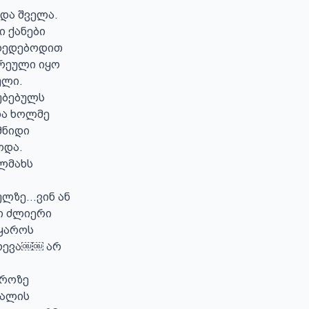
ა შველა. 

ედებოდით  
რეული იყო 
ლი.

უბებულს 
ა ხოლმე 
ნიდი 
და. 

ლმახს 
ულზე…ვინ ან 
ი ძლიერი 
ყაროს 
რევა￼￼ არ 
როზე 
ალის 