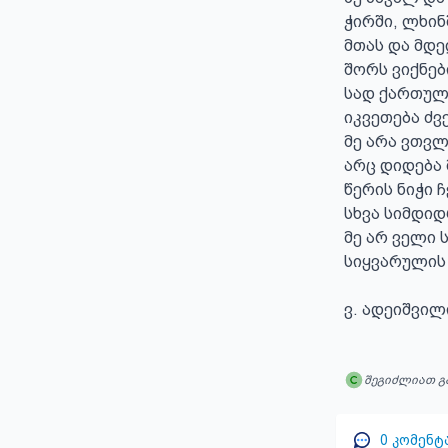
ჭირში, ლხინ
მთას და მდე
შორს ვიქნებ
სად ქართული
იკვეთება ძვ
მე არა ვთვლ
არც დიდება მ
წერის ნიჭი 
სხვა სიმდიდრ
მე არ ველი 
სიყვარულის
ვ. ადეიშვილ
შეგიძლიათ გ
0
კომენტ