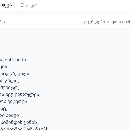
იდეა
რა
გვერდები
▸
ჟანა ანა
 გონებაში 

ა, 

საც ვაკეთებ 

ნ გშლი,

მეხატო,

და მეც ვასრულებ,

რს ვაკეთებ

ე, 

 ბაბუა 

სიმინდის ყანას,

ბს ვაცმევ პერანგებს,
