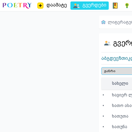
დაამატე
გვერდები
ლიტერატუ
გვერ
ა
ბ
გ
დ
ე
ვ
ზ
თ
ი
კ
სახელი
•
ხავიერ 
•
ხათო ასა
•
ხათუთა
•
ხათუნა