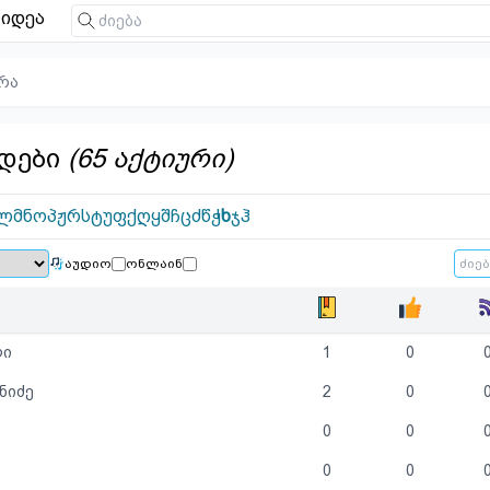
იდეა
რა
დები
(65 აქტიური)
ლ
მ
ნ
ო
პ
ჟ
რ
ს
ტ
უ
ფ
ქ
ღ
ყ
შ
ჩ
ც
ძ
წ
ჭ
ხ
ჯ
ჰ
აუდიო
ონლაინ
ლი
1
0
ნიძე
2
0
0
0
0
0