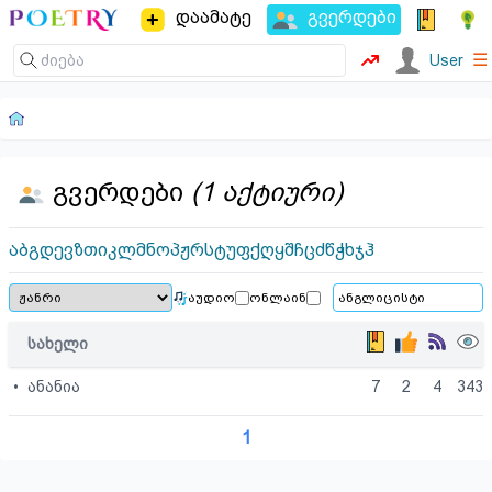
დაამატე
გვერდები
☰
User
გვერდები
(1 აქტიური)
ა
ბ
გ
დ
ე
ვ
ზ
თ
ი
კ
ლ
მ
ნ
ო
პ
ჟ
რ
ს
ტ
უ
ფ
ქ
ღ
ყ
შ
ჩ
ც
ძ
წ
ჭ
ხ
ჯ
ჰ
აუდიო
ონლაინ
სახელი
•
ანანია
7
2
4
343
1