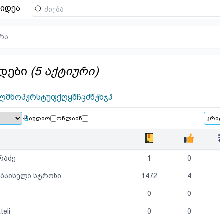
იდეა
რა
დები
(5 აქტიური)
ლ
მ
ნ
ო
პ
ჟ
რ
ს
ტ
უ
ფ
ქ
ღ
ყ
შ
ჩ
ც
ძ
წ
ჭ
ხ
ჯ
ჰ
აუდიო
ონლაინ
ქრაძე
1
0
რბაისელი სტრონი
1472
4
0
0
eli
0
0