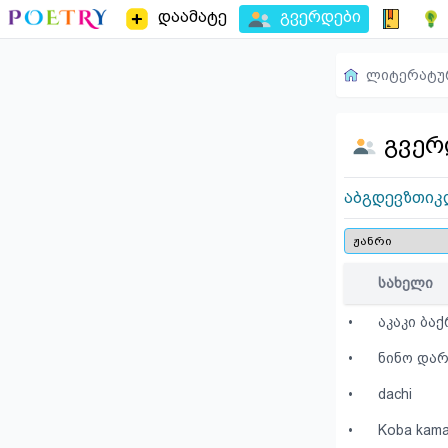
დაამატე
გვერდები
ლიტერატუ
გვერ
ა
ბ
გ
დ
ე
ვ
ზ
თ
ი
კ
სახელი
•
აკაკი ბა
•
ნინო და
•
dachi
•
Koba kamat