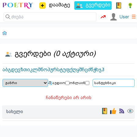
დაამატე
გვერდები
☰
User
გვერდები
(0 აქტიური)
ა
ბ
გ
დ
ე
ვ
ზ
თ
ი
კ
ლ
მ
ნ
ო
პ
ჟ
რ
ს
ტ
უ
ფ
ქ
ღ
ყ
შ
ჩ
ც
ძ
წ
ჭ
ხ
ჯ
ჰ
აუდიო
ონლაინ
ჩანაწერები არ არის
სახელი