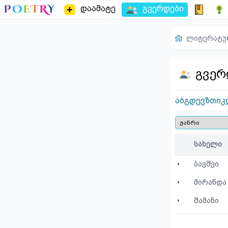
დაამატე
გვერდები
ლიტერატუ
გვერ
ა
ბ
გ
დ
ე
ვ
ზ
თ
ი
კ
სახელი
•
ბავშვი
•
მირანდა 
•
შამანი