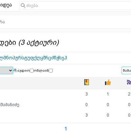
იდეა
რა
დები
(3 აქტიური)
ლ
მ
ნ
ო
პ
ჟ
რ
ს
ტ
უ
ფ
ქ
ღ
ყ
შ
ჩ
ც
ძ
წ
ჭ
ხ
ჯ
ჰ
აუდიო
ონლაინ
3
1
2
შამანიძე
0
0
0
3
0
0
1