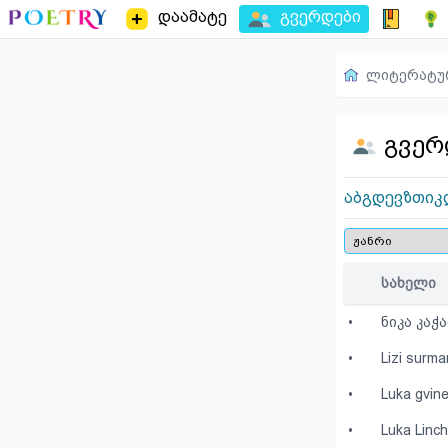
დაამატე
გვერდები
ლიტერატუ
გვერ
ა
ბ
გ
დ
ე
ვ
ზ
თ
ი
კ
სახელი
•
ნიკა კაჭ
•
Lizi surma
•
Luka gvin
•
Luka Linch