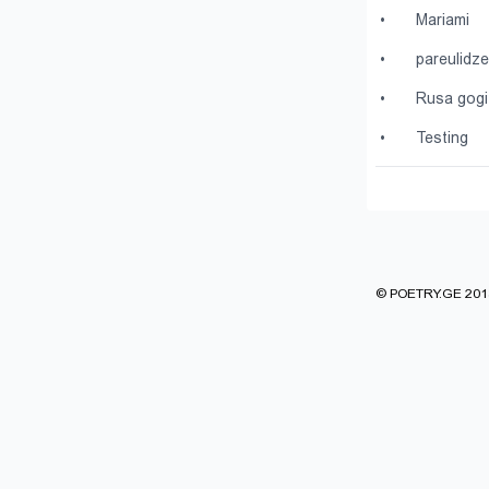
•
Mariami
•
pareulidz
•
Rusa gogi
•
Testing
© POETRY.GE 2013