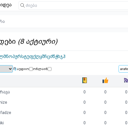
იდეა
რა
დები
(8 აქტიური)
ლ
მ
ნ
ო
პ
ჟ
რ
ს
ტ
უ
ფ
ქ
ღ
ყ
შ
ჩ
ც
ძ
წ
ჭ
ხ
ჯ
ჰ
აუდიო
ონლაინ
არავა
0
0
0
nize
0
0
0
efadze
0
0
0
iki
0
0
0