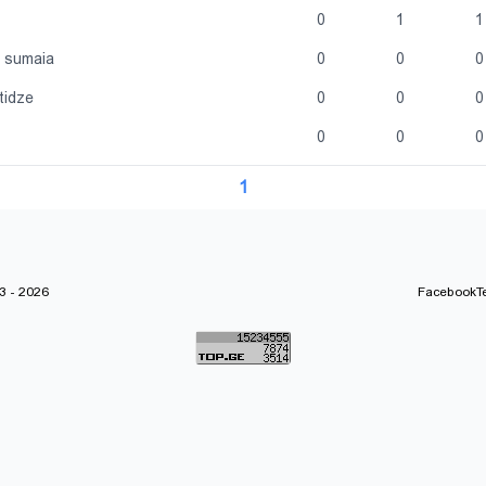
0
1
1
e sumaia
0
0
0
tidze
0
0
0
0
0
0
1
 - 2026
Facebook
T