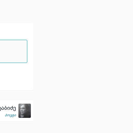
აბიძე
პოეტი