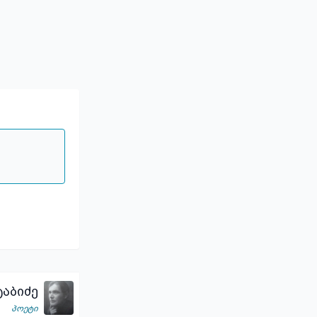
აბიძე
პოეტი