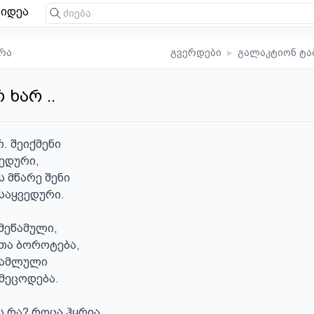
იდეა
რა
გვერდები
▸
გალაკტიონ ტა
 ხარ ..
. შეიქმენი

ედური,

 მწარე შენი

საყვედური.

მეწამული,

თა ბოროტება,

წამლული

მეცოდება.

 რა? როცა ჰყრია,
