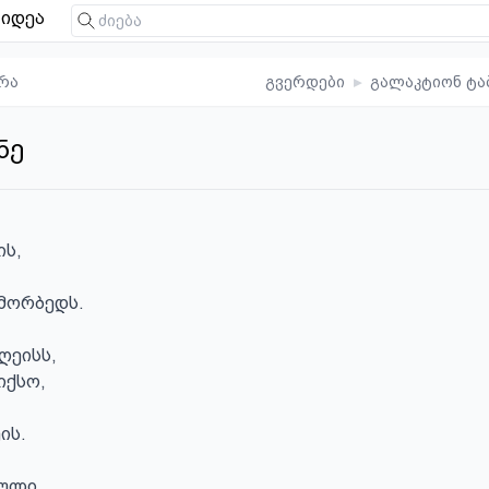
იდეა
რა
გვერდები
▸
გალაკტიონ ტა
ნე
ს,

მორბედს.

ეისს,

ქსო,

ს.

ული
