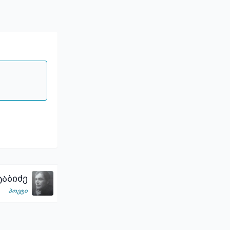
აბიძე
პოეტი