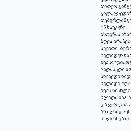
თითქო განგე
ჯალალ-ედინ
თემურლანგე
15 საუკუნე

ხსოვნას აზარ
ზღვა არაბები
სკვითი, ბერძ
ცვლიდენ ხაზ
შენ ოცდაათჯ
გადასცდი იმ
სწვავდი ხიდე
ცვლიდი რუბი
შენს სისხლია
ცლიდა შაჰ-ა
და ვერ დასც
აწ აღსადგენ
მოვა სხვა ძ