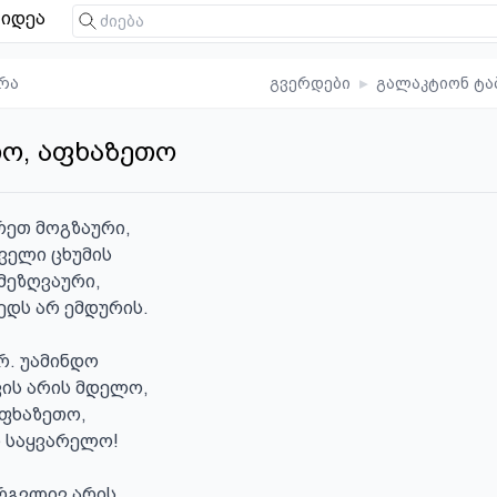
იდეა
რა
გვერდები
▸
გალაკტიონ ტა
ო, აფხაზეთო
ეთ მოგზაური,

ველი ცხუმის

მეზღვაური,

ედს არ ემდურის.

რ. უამინდო

ის არის მდელო,

ფხაზეთო,

 საყვარელო!

რგვლივ არის
