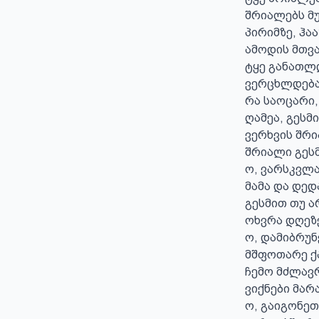
შრიალებს მუხ
პირიმზე, ჰაა
ამოდის მთვა
ტყე განათლდ
ვერცხლდება 
რა საოცარი,
ღამეა, გესმი
ვერხვის შრი
შრიალი გესმ
ო, ვარსკვლა
მამა და დედა
გესმით თუ არ
ოხვრა დღეზე
ო, დამიბრუნე
მშფოთარე ქა
ჩემო მძლავრ
ვიქნები მარა
ო, გაიგონეთ