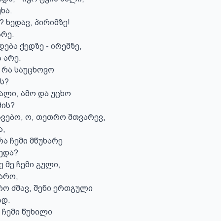
ა.

? ხედავ, პირიმზე!

რე.

ება ქედზე - ირემზე,

არე.

 რა საუცხოვო

ს?

ალი, ამო და უცხო

ის?

ვებო, ო, თეთრო მთვარევ,

,

ა ჩემი მწუხარე

და?

 მე ჩემი გული,

რო,

ო ძმავ, შენი ერთგული

დ.

 ჩემი წუხილი
