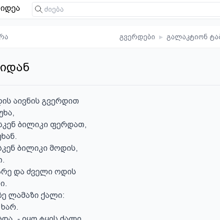
იდეა
რა
გვერდები
▸
გალაკტიონ ტა
ბიდან
ის აივნის გვერდით

ხა,

სკენ ბილიკი ფერდათ,

ხან.

კენ ბილიკი მოდის,

.

რე და ძველი ოდის

.

ზე ლამაზი ქალი:

ხარ.

ა, - იყო ტყის ძალი,
