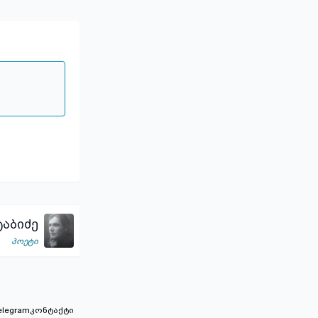
აბიძე
პოეტი
elegram
კონტაქტი