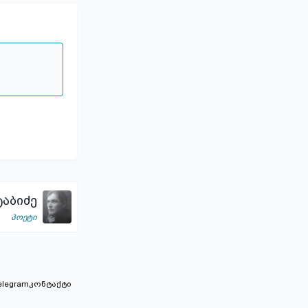
აბიძე
პოეტი
elegram
კონტაქტი