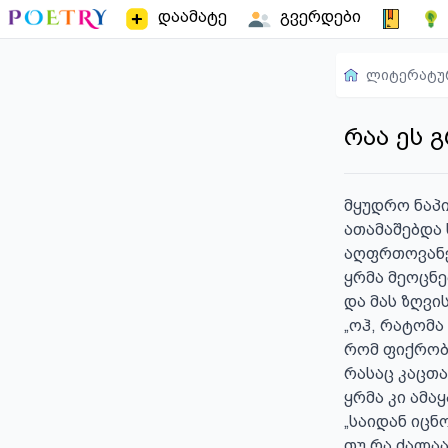
დაამატე
გვერდები
ლიტერატუ
რაა ეს 
მყუდრო ნაპი
ათამაშებდა 
აღფრთოვანე
ყრმა მეოცნებ
და მას ზღვი
„ოჰ, რატომა 
რომ ფიქრობ
რასაც კაცთა
ყრმა კი ამაყ
„საიდან იცნ
თუ რა ძალაა