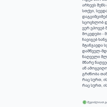
არხევს შენს
სთქვი, სევდა
დაგციმციმებ
სცოცხლობ და
ვერ ვპოვებ შ
მოკვდები - 
ჩავიგებ ხანჯ
მტანჯავდა ს
დამწველ-მდ
ნაღველი მლე
მწარე ნაღვე
აწ ამოგვიღო
გრძნობა თან
რაც სურთ, ის
რაც სურთ, ი
შეგიძლიათ გ