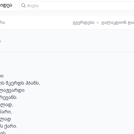
იდეა
რა
გვერდები
▸
გალაკტიონ ტა
ი
ი

ს მკერდს ჰბანს,

ლაჟვარდი

ევანს.

ლად,

არი,

ლად

ს ქარი.

ის
