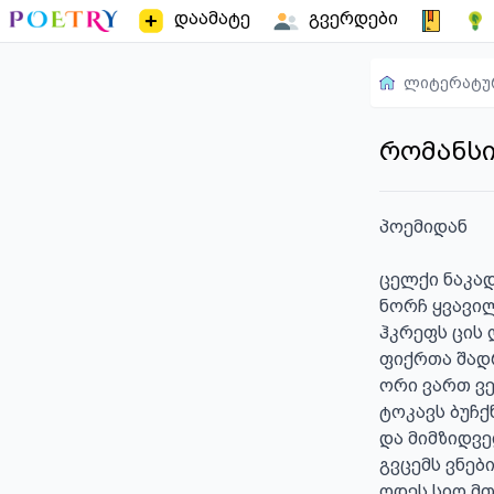
დაამატე
გვერდები
ლიტერატუ
რომანს
პოემიდან

ცელქი ნაკად
ნორჩ ყვავილ
ჰკრეფს ცის 
ფიქრთა შადრ
ორი ვართ ვე
ტოკავს ბუჩქნ
და მიმზიდვე
გვცემს ვნები
ოდეს სიო მთ