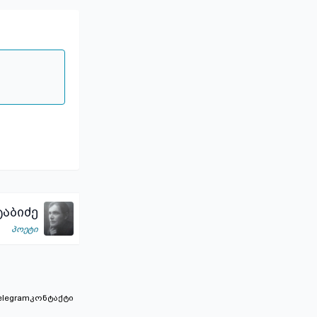
აბიძე
პოეტი
elegram
კონტაქტი