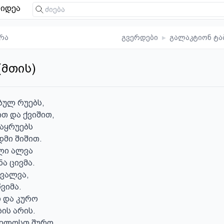
იდეა
რა
გვერდები
▸
გალაკტიონ ტა
(მთის)
ბულ რუებს,

თ და ქვიშით,

ყრუებს

მი შიშით.

ი ალვა

ა ცივმა.

ვალვა,

ვიმა.

 და კურო

ის არის.

ელოსთ შურო,
