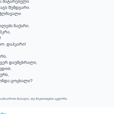
ს მატარებელი

გს შემდგარი.

ქლმავალი

ლებს ნაქარი.

კრა,



ო, დაჰკარი!

ს,

 ჯერ დაუმცხრალი,

ვდით,

რს,

ვინდა ცოცხალი?
ააზიაროთ მასალა, თუ მიუთითებთ ავტორს.