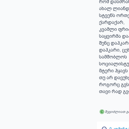
რომ დასძრა
ახალ ლიანდა
სტვენს ორთ
ქარდაქარ,

კვამლი ფრია
საყვირმა დაჰ
შენც დაჰკარ!
დაჰკარი, ცეხ
სამშობლოს

სოციალისტურ
მტერი ჰყავს
თუ არ დავუხ
როგორც გვსუ
თავი რად გ
შეგიძლიათ გ