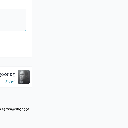
აბიძე
პოეტი
elegram
კონტაქტი