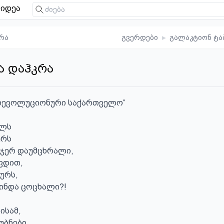
იდეა
რა
გვერდები
▸
გალაკტიონ ტა
ა დაჰკრა
რევოლუციონური საქართველო“

ლს

რს

 ჯერ დაუმცხრალი,

ვდით,

რს,

ინდა ცოცხალი?!

სამ,

ბნები.
