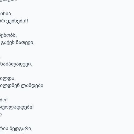
სმა,

რ ეუბნები!!

ებობს,

გაქვს ნათევი,



 ნაძალადევი.

ილდა,

ცილდნენ ლანდები

ო!

აფოლადდები!



ის მედგარი,
