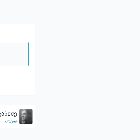
აბიძე
პოეტი