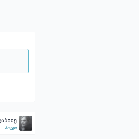
აბიძე
პოეტი