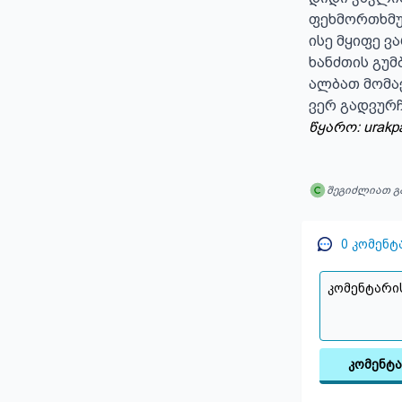
ფეხმორთხმულ
ისე მყიფე ვ
ხანძთის გუმბ
ალბათ მომა
ვერ გადვურჩ
წყარო: urakp
შეგიძლიათ გ
0
კომენტ
კომენტ