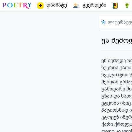
დაამატე
გვერდები
ლიტერატუ
ეს შემოდ
ეს შემოდგომ
ნუკრის ქათიბ
სველი ფოთლ
შენთან გამატ
გამხდარი მთ
გზას და სათი
ეტყობა ისიც

პატიოსნად იც
ვტოვებ იმერხ
ქარი ქროლას
დიდი კაკლის